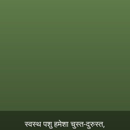
स्वस्थ पशु हमेशा चुस्त-दुरुस्त,