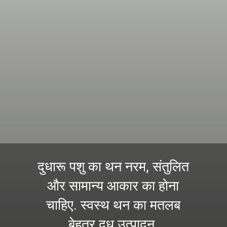
दुधारू पशु का थन नरम, संतुलित
और सामान्य आकार का होना
चाहिए. स्वस्थ थन का मतलब
बेहतर दूध उत्पादन.