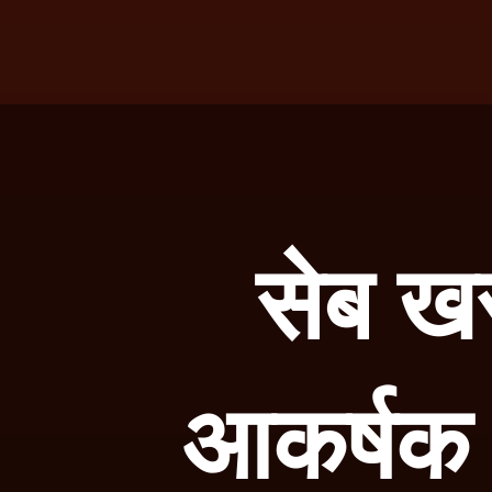
सेब ख
आकर्षक