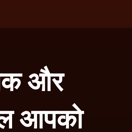
चमक और
फल आपको