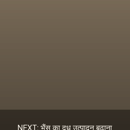
NEXT: भैंस का दूध उत्पादन बढ़ाना