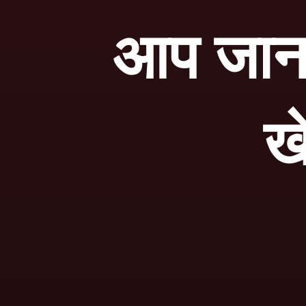
आप जानते
ख