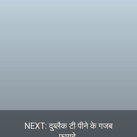
NEXT: दुब्लैक टी पीने के गजब
फायदे