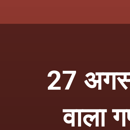
27 अगस्
वाला गण