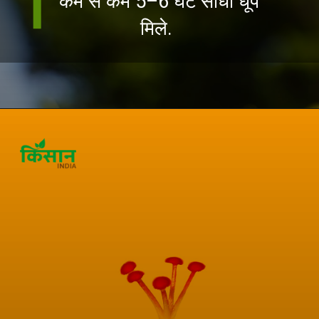
कम से कम 5–6 घंटे सीधी धूप
मिले.