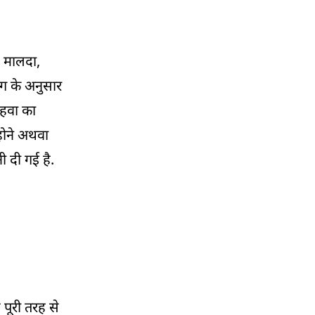
02:01 PM
हिमाचल के सेब किसानों के लिए खुशखबरी, मिलेगी ये
सुविधाएं
, मालदा,
ाग के अनुसार
01:45 PM
महाराष्ट्र सरकार ने सूखा क्षेत्रों में किसानों से बुआई में
 हवा का
जल्दबाजी न करने की सलाह दी
 होने अथवा
01:30 PM
 दी गई है.
पश्चिम बंगाल में आज और कल भारी बारिश का
आईएमडी अलर्ट
01:13 PM
बम की धमकी मिलने पर इंडिगो फ्लाइट की नागपुर
एयरपोर्ट पर इमरजेंसी लैंडिंग
01:01 PM
हिमाचल में झमाझम बारिश, नाले उफान पर और
 पूरी तरह से
सड़कें जलमग्न