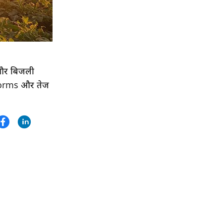
05:17 PM
मई महीने में पंजाब से 10 लाख मीट्रिक टन चावल
अन्य राज्यों में भेजा गया
04:40 PM
तेलंगाना सरकार ने 18 महीनों में किसानों पर एक
 और बिजली
लाख करोड़ रुपये खर्च किए – सीएम रेवंत रेड्डी
rstorms और तेज
04:19 PM
पक्षियों के लिए 6 मंजिला टावर में बनाए 800
घोंसले, 2500 बर्ड को मिला घर
04:05 PM
बूढ़ी गंगा नदी को पुनर्जीवित करेगा प्रशासन, गांववालों
की समितियां नदी की देखरेख करेंगी
03:50 PM
नेपाल में भारी बारिश से झीम नदी में उफान, बाढ़ से
15 गांव प्रभावित