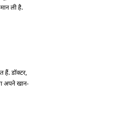
 मान ली है.
12:42 PM
IIT दिल्ली QS वर्ल्ड रैंकिंग में टॉप 123 संस्थानों में
शामिल
12:08 PM
यूपी में बारिश से बदला मौसम का मिजाज, 18-19
जून को भारी बारिश का अलर्ट
11:59 AM
हैं. डॉक्टर,
दिल्ली में 33 आयुष्मान आरोग्य मंदिर और 17 जन
ोग अपने खान-
औषधि केंद्रों का शुभारंभ
11:26 AM
बेमौसम बारिश से फसल नुकसान की संभावना,
किसानों ने CM को दिया ज्ञापन
11:08 AM
बासमती चावल की कीमतों आ सकती है गिरावट, ये है