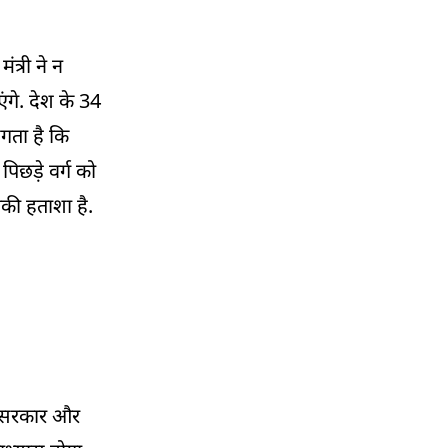
वजह
11:00 AM
त्री ने न
महाराष्ट्र में खुलेंगे किसानों के लिए खास शॉपिंग मॉल,
सीधे बेच सकेंगे अपनी उपज
गे. देश के 34
लगता है कि
10:45 AM
21-23 जून के बीच हिमाचल पहुंचेगा मानसून
िछड़े वर्ग को
नकी हताशा है.
10:30 AM
केदारनाथ हादसे के बाद आज से फिर शुरू हुई
चारधाम हेली सेवा, सुरक्षा को लेकर नए दिशा-निर्देश
लागू
10:15 AM
उत्तराखंड में आज तेज बारिश का येलो अलर्ट, कई
जिलों में बदलेगा मौसम का मिजाज
ाटक सरकार और
10:00 AM
आज गोरखपुर पहुंचेंगे सीएम योगी, एक्सप्रेस-वे और