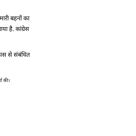
03:34 PM
दिल्ली के कई हिस्सों में तेज बारिश, गर्मी से मिली
हमारी बहनों का
राहत
 है. कांग्रेस
03:06 PM
नवीन पटनायक ने गैंगरेप की घटना पर जताई चिंता,
सरकार को दी ये सालह
कास से संबंधित
02:50 PM
दिल्ली के करावल नगर में आयुष्मान आरोग्य मंदिर के
उद्घाटन, मंत्री कपिल मिश्रा बोले
्चा की।
02:32 PM
मुख्यमंत्री विष्णु देव साय ने परिवहन विभाग के लिए
48 वाहनों को हरी झंडी दिखाई
02:15 PM
मध्य प्रदेश में कर्मचारियों-अधिकारियों के 9 वर्ष से
लंबित पदोन्नति के मामले का निराकरण