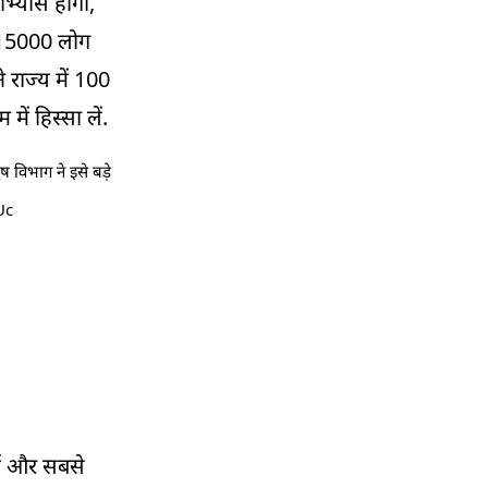
ाभ्यास होगा,
आयुष विवि उद्घाटन की तैयारियों का लेंगे जायजा
ें 15000 लोग
09:45 AM
 राज्य में 100
यूपी में बिजली हो सकती है 13 रुपये प्रति यूनिट, 40-
45 फीसदी बढ़ोतरी का प्रस्ताव भेजा गया
में हिस्सा लें.
09:30 AM
ष विभाग ने इसे बड़े
G7 शिखर सम्मेलन में शामिल होने कनाडा पहुंचे पीएम
Uc
मोदी
09:15 AM
सैन फ्रांसिस्को-मुंबई फ्लाइट में खराबी, कोलकाता में
यात्रियों को उतारा गया
09:00 AM
हरियाणा की पंचायतों को अब स्टाम्प ड्यूटी से मिलेगा
572 करोड़ रुपये का सीधा लाभ
हुई और सबसे
08:45 AM
उत्तर प्रदेश के 11,690 परिवारों को मिली 561.86