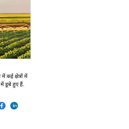
05:00 PM
विक्टोरिया (सेशेल्स) में भारतीय समुदाय के लोगों ने
PM मोदी का गर्मजोशी से स्वागत किया
04:44 PM
CM योगी ने सोलर सेल मैन्युफैक्चरिंग प्लांट के
शिलान्यास कार्यक्रम में कही ये बात
04:30 PM
कूनो नदी के संरक्षण और विकास के लिए 42 करोड़
 क्षेत्रों में
रुपये की एक महत्वपूर्ण परियोजना शुरू की गई
ूबे हुए हैं.
04:15 PM
अयोध्या केवल भारत ही नहीं बल्कि दुनिया भर के
सनातनियों के लिए आस्था का केंद्र है- अखिलेश यादव
04:02 PM
हरिद्वार से अंगदान का बड़ा संदेश, CM धामी और JP