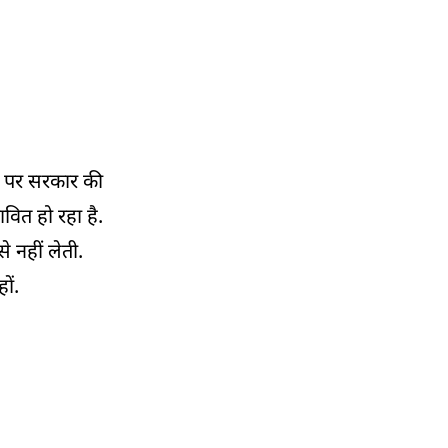
नड्डा ने ‘महादान संकल्प अभियान’ में लिया हिस्सा
03:48 PM
प्रधानमंत्री नरेंद्र मोदी सेशेल्स इंटरनेशनल एयरपोर्ट
पहुंचे, स्वर्ण जयंती समारोह में शामिल होंगे
03:31 PM
तमिलनाडु में आम की कीमत में गिरावट, किसान
ाने पर सरकार की
परेशान
ावित हो रहा है.
03:15 PM
े नहीं लेती.
भागीरथ चौधरी ने अपने ही मंत्रालय से उठा ली 99.60
लाख रुपये की सब्सिडी
ों.
02:57 PM
UCC पर पश्चिम बंगाल मंत्री का बड़ा बयान,
विधानसभा में बिल लाने की तैयारी
02:45 PM
केतन अग्रवाल मर्डर केस में जांच तेज, कई बयान दर्ज