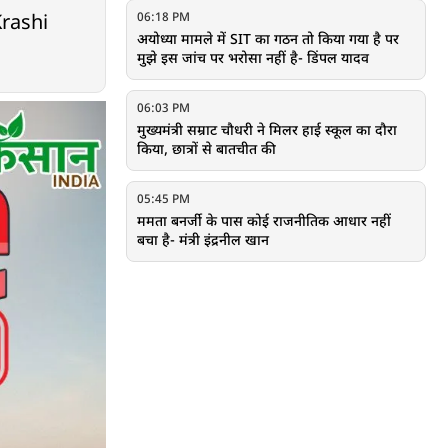
06:18 PM
Krashi
अयोध्या मामले में SIT का गठन तो किया गया है पर
मुझे इस जांच पर भरोसा नहीं है- डिंपल यादव
06:03 PM
मुख्यमंत्री सम्राट चौधरी ने मिलर हाई स्कूल का दौरा
किया, छात्रों से बातचीत की
05:45 PM
ममता बनर्जी के पास कोई राजनीतिक आधार नहीं
बचा है- मंत्री इंद्रनील खान
05:34 PM
महासचिव चंपत राय और ट्रस्टी अनिल मिश्रा के
इस्तीफे प्राप्त हो गए हैं- श्री राम जन्मभूमि तीर्थ क्षेत्र
ट्रस्ट
05:17 PM
अकाल तख्त साहिब की ओर से समन जारी किया
गया- अमरिंदर सिंह राजा वडिंग