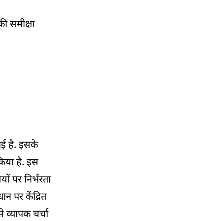
02:30 PM
की समीक्षा
99 लाख सब्सिडी विवाद पर कृषि राज्य मंत्री का
जवाब
02:12 PM
राम मंदिर चंदा विवाद पर बयान, उठे सवाल
01:57 PM
किसानों को बड़ी राहत! सरकार ने बढ़ाई धान खरीद
की तारीख
गई है. इसके
01:43 PM
गुजरात में ‘भारत टैक्सी’ का शुभारंभ, सहकारी मॉडल
 किया है. इस
पर जोर
ों पर निर्भरता
01:29 PM
ान पर केंद्रित
डल झील में शिकारा राइड का आनंद ले रहे पर्यटक
े व्यापक चर्चा