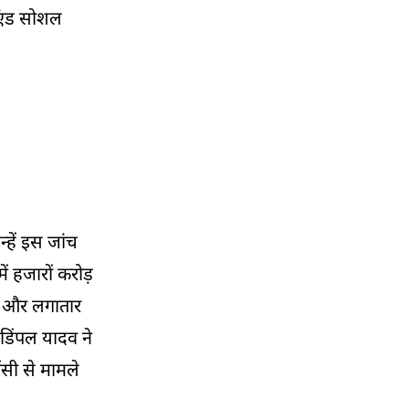
01:14 PM
 एंड सोशल
उद्धव ठाकरे के दौरे पर महाराष्ट्र मंत्री का बयान,
आत्ममंथन की दी सलाह
12:59 PM
RSS और VHP पर दिग्विजय सिंह का बड़ा हमला
12:41 PM
गाजा मुद्दे पर बयान से सियासत गरम, कांग्रेस पर साधा
निशाना
हें इस जांच
12:27 PM
दिल्ली में सियासी बयान, विपक्षी दलों पर कसा तंज
ं हजारों करोड़
ा था और लगातार
12:10 PM
गोरखपुर में प्रशिक्षण महाअभियान का शुभारंभ,
 डिंपल यादव ने
अंत्योदय विचार पर जोर
ंसी से मामले
11:54 AM
लव जिहाद पर बयान को लेकर सियासी घमासान तेज