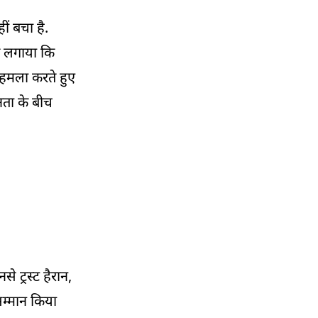
ं बचा है.
10:27 AM
बिहार एनकाउंटर पर बवाल, मां ने पुलिस पर लगाए
ोप लगाया कि
गंभीर आरोप, SP के तबादले की मांग
 हमला करते हुए
10:13 AM
नता के बीच
हिंद महासागर क्षेत्र में सुरक्षा को देंगे नई रफ्तार,
सेशेल्स रवाना होने से पहले PM मोदी का बड़ा संदेश
09:57 AM
अहमदाबाद में CM भूपेंद्र पटेल ने किया नए मंदिर का
उद्घाटन, प्राण प्रतिष्ठा में हुए शामिल
09:42 AM
PM मोदी सेशेल्स रवाना, दो दिवसीय दौरे में राष्ट्रीय
दिवस के गोल्डन जुबली समारोह में होंगे मुख्य अतिथि
से ट्रस्ट हैरान,
09:28 AM
सम्मान किया
नागपुर में छत्रपति शिवाजी महाराज के राज्याभिषेक
की 353वीं वर्षगांठ की धूम, भव्य समारोह में उमड़ी