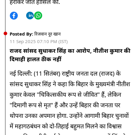
हराकर जीत हासिल की.
12:10 PM
उज्जैन में वैज्ञानिक तकनीकी से बकरी पालन पर तीन दिवसीय ट्रेनिंग
Posted By:
रिजवान नूर खान
12:09 PM
पीएम मोदी ने वाराणसी में मॉरीशस के प्रधानमंत्री डॉ. नवीनचंद्र रामगुलाम
11 Sep 2025 07:10 PM (IST)
से मुलाकात की
राजद सांसद सुधाकर सिंह का आरोप, नीतीश कुमार की
दिमाही हालत ठीक नहीं
11:53 AM
देशभर में SIR कराने की तैयारी में चुनाव आयोग
नई दिल्ली: (11 सितंबर) राष्ट्रीय जनता दल (राजद) के
सांसद सुधाकर सिंह ने कहा कि बिहार के मुख्यमंत्री नीतीश
11:30 AM
वाराणसी पहुंचे पीएम मोदी, सीएम योगी और राज्यपाल आनंदीबेन ने
कुमार केवल "चिकित्सकीय रूप से जीवित" हैं, लेकिन
किया स्वागत
"दिमागी रूप से मृत" हैं और उन्हें बिहार की जनता पर
11:15 AM
थोपना उनका अपमान होगा. उन्होंने आगामी बिहार चुनावों
आज उत्तराखंड के आपदाग्रस्त इलाकों का हवाई सर्वेक्षण करेंगे पीएम मोदी
में महागठबंधन को दो-तिहाई बहुमत मिलने का विश्वास
11:00 AM