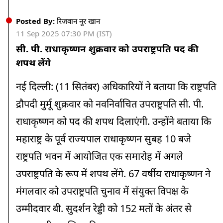
02:07 PM
किसानों को आत्मनिर्भर भारत के तहत मशरूम उत्पादन की ट्रेनिंग दी
Posted By:
रिजवान नूर खान
11 Sep 2025 07:30 PM (IST)
01:49 PM
सी. पी. राधाकृष्णन शुक्रवार को उपराष्ट्रपति पद की
भारत-मॉरीशस के बीच कई महत्वपूर्ण समझौतों पर करार
शपथ लेंगे
01:32 PM
नई दिल्ली: (11 सितंबर) अधिकारियों ने बताया कि राष्ट्रपति
13 सितंबर से कश्मीर से दिल्ली के बीच दौड़ेगी पार्सल ट्रेन
द्रौपदी मुर्मू शुक्रवार को नवनिर्वाचित उपराष्ट्रपति सी. पी.
01:10 PM
राधाकृष्णन को पद की शपथ दिलाएंगी. उन्होंने बताया कि
भारत और मॉरीशस सिर्फ पार्टनर नहीं बल्कि एक परिवार हैं – पीएम मोदी
महाराष्ट्र के पूर्व राज्यपाल राधाकृष्णन सुबह 10 बजे
12:45 PM
राष्ट्रपति भवन में आयोजित एक समारोह में अगले
बाढ़-भूस्खलन से राजमार्गों के नुकसान को सुधारने की प्रक्रिया तेज करने
उपराष्ट्रपति के रूप में शपथ लेंगे. 67 वर्षीय राधाकृष्णन ने
के निर्देश
मंगलवार को उपराष्ट्रपति चुनाव में संयुक्त विपक्ष के
12:30 PM
उम्मीदवार बी. सुदर्शन रेड्डी को 152 मतों के अंतर से
दुनिया में आपस में लड़ रही ताकतों को रोकने का काम केवल भारत ही
कर सकता है- सीएम योगी