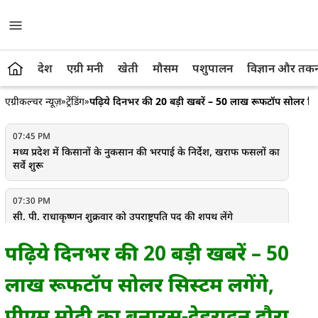
देश
एग्री मनी
खेती
मौसम
पशुपालन
विज्ञान और तक
एग्रीकल्चर न्यूज़
»
ट्रेंडिंग
»
पढ़िये दिनभर की 20 बड़ी खबरें – 50 लाख रूफटॉप सोलर सिस
07:45 PM
मध्य प्रदेश में किसानों के नुकसान की भरपाई के निर्देश, खराफ फसलों का
सर्वे शुरू
07:30 PM
सी. पी. राधाकृष्णन शुक्रवार को उपराष्ट्रपति पद की शपथ लेंगे
पढ़िये दिनभर की 20 बड़ी खबरें – 50
07:10 PM
राजद सांसद सुधाकर सिंह का आरोप, नीतीश कुमार की दिमाही हालत
लाख रूफटॉप सोलर सिस्टम लगेंगे,
ठीक नहीं
पीएम मोदी का बनारस-देहरादून दौरा,
06:45 PM