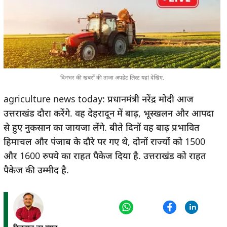
05:25 PM
मध्य प्रदेश में आंगनबाड़ी केंद्रों को अपडेट करने की तैयारी, 623 केंद्र
चिन्हित किये गए
05:08 PM
गंगा ने फिर बढ़ाई बेगूसराय की मुश्किलें, शाम्हो में तीसरी बार डूबी मुख्य
सड़क
दिनभर की खबरों की ताजा अपडेट लिस्ट यहां देखिए.
04:56 PM
agriculture news today: प्रधानमंत्री नरेंद्र मोदी आज
बाढ़ में अभी भी डूबे दर्जनों गांव, गन्ना फसल में बीमारी लग रही और पौधे
उत्तराखंड दौरा करेंगे. वह देहरादून में बाढ़, भूस्खलन और आपदा
सड़ रहे
से हुए नुकसान का जायजा लेंगे. बीते दिनों वह बाढ़ प्रभावित
हिमाचल और पंजाब के दौरे पर गए थे, दोनों राज्यों को 1500
04:40 PM
झाड़ू लेकर गुरुग्राम की सड़कें साफ करने उतरे CM नायब सैनी
और 1600 रुपये का राहत पैकेज दिया है. उत्तराखंड को राहत
पैकेज की उम्मीद है.
04:18 PM
नीतीश के नेतृत्व में बनेगी फिर NDA की सरकार: अशोक चौधरी
03:58 PM
मुख्यमंत्री डॉ. मोहन यादव ने टॉपर विद्यार्थियों को स्कूटी का उपहार दिया