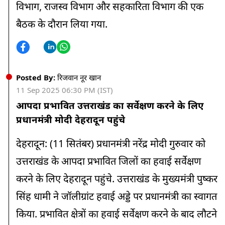
विभाग, राजस्व विभाग और सहकारिता विभाग की एक
08:00 AM
बैठक के दौरान लिया गया.
हिमाचल के कई जिलों में भूस्खलन का खतरा, शिमला-धर्मशाला में बादल
छाए
07:45 AM
महाराष्ट्र में बारिश का कहर: 17 जिलों में हाई अलर्ट, कोकण-विदर्भ में
Posted By:
रिजवान नूर खान
मूसलधार बरसात की चेतावनी
11 Sep 2025 06:30 PM (IST)
आपदा प्रभावित उत्तराखंड का सर्वेक्षण करने के लिए
07:30 AM
प्रधानमंत्री मोदी देहरादून पहुंचे
राजस्थान में बारिश थमी, धूप ने बढ़ाई गर्मी; अगले कुछ दिनों तक शुष्क
रहेगा मौसम
देहरादून: (11 सितंबर) प्रधानमंत्री नरेंद्र मोदी गुरुवार को
07:15 AM
उत्तराखंड के आपदा प्रभावित जिलों का हवाई सर्वेक्षण
पूर्वांचल में फिर बरसेंगे बादल, लखनऊ-नोएडा में उमस बनी रहेगी
करने के लिए देहरादून पहुंचे. उत्तराखंड के मुख्यमंत्री पुष्कर
07:00 AM
सिंह धामी ने जॉलीग्रांट हवाई अड्डे पर प्रधानमंत्री का स्वागत
दिल्ली-एनसीआर में छह दिन से बरसात गायब, उमस और गर्मी से लोग
किया. प्रभावित क्षेत्रों का हवाई सर्वेक्षण करने के बाद लौटने
परेशान