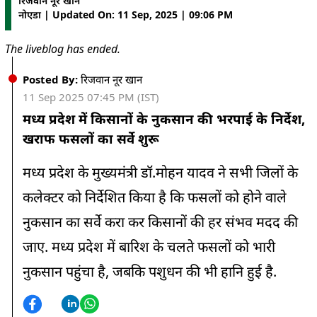
रिजवान नूर खान
नोएडा | Updated On: 11 Sep, 2025 | 09:06 PM
03:45 PM
The liveblog has ended.
ये सच्चाई है कि वोट चोरी करके सरकारें बन रही हैं हम आपको गारंटी
सबूत देंगे- राहुल गांधी
Posted By:
रिजवान नूर खान
11 Sep 2025 07:45 PM (IST)
03:30 PM
पीएम सूर्य घर मुफ्त बिजली योजना से 50 लाख रूफटॉप सोलर सिस्टम
मध्य प्रदेश में किसानों के नुकसान की भरपाई के निर्देश,
लगाए जाएंगे- प्रह्लाद जोशी
खराफ फसलों का सर्वे शुरू
03:15 PM
मध्य प्रदेश के मुख्यमंत्री डॉ.मोहन यादव ने सभी जिलों के
किसान आंदोलन पर टिप्पणी मामले में 12 सितंबर को कंगना रनौत की
मानहानि पर सुनवाई करेगा
कलेक्टर को निर्देशित किया है कि फसलों को होने वाले
नुकसान का सर्वे करा कर किसानों की हर संभव मदद की
02:54 PM
पूरे देश में SIR करने का केंद्रीय मंत्री जीतन राम मांझी ने समर्थन किया
जाए. मध्य प्रदेश में बारिश के चलते फसलों को भारी
नुकसान पहुंचा है, जबकि पशुधन की भी हानि हुई है.
02:27 PM
सशस्त्र सीमा बल ने नेपाल की जेलों से भागे 60 कैदियों को पकड़ा