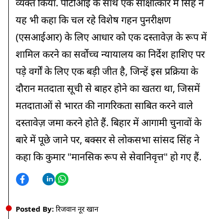
व्यक्त किया. पीटीआई के साथ एक साक्षात्कार में सिंह ने
दिवाली से पहले यूपी की सड़कों पर 400 करोड़ की मरम्मत, 50 हजार
किमी गड्ढामुक्त होंगी सड़कें
यह भी कहा कि चल रहे विशेष गहन पुनरीक्षण
(एसआईआर) के लिए आधार को एक दस्तावेज़ के रूप में
10:45 AM
मध्य प्रदेश में खरीफ बुवाई अपडेट: मक्का और उड़द का रकबा बढ़ा,
शामिल करने का सर्वोच्च न्यायालय का निर्देश हाशिए पर
सोयाबीन और कपास प्रभावित
पड़े वर्गों के लिए एक बड़ी जीत है, जिन्हें इस प्रक्रिया के
10:30 AM
दौरान मतदाता सूची से बाहर होने का खतरा था, जिसमें
उत्तर प्रदेश गन्ना, चीनी और एथनॉल उत्पादन में सबसे आगे, गन्ना समितियों
मतदाताओं से भारत की नागरिकता साबित करने वाले
की बैठक में लिए अहम फैसले
दस्तावेज़ जमा करने होते हैं. बिहार में आगामी चुनावों के
10:15 AM
बारे में पूछे जाने पर, बक्सर से लोकसभा सांसद सिंह ने
तेलंगाना में आकाशीय बिजली का कहर, छह लोगों की मौत, तीन घायल
कहा कि कुमार "मानसिक रूप से सेवानिवृत्त" हो गए हैं.
10:00 AM
आगरा में बाढ़ ने मचाई तबाही, 12 हजार बीघा फसल बर्बाद; बाजरा और
सब्जियों की फसल नष्ट
09:45 AM
Posted By:
रिजवान नूर खान
खरगोन के टोकसर में अवैध सागौन कटाई पर बड़ी कार्रवाई, लकड़ियां और