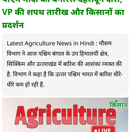
मुंबई में 25,000 से ज्यादा इमारतें नई नीति के तहत नियमित की जाएंगी-
VP की शपथ तारीख और किसानों का
मंत्री
प्रदर्शन
06:30 PM
आपदा प्रभावित उत्तराखंड का सर्वेक्षण करने के लिए प्रधानमंत्री मोदी
देहरादून पहुंचे
Latest Agriculture News in Hindi : मौसम
विभाग ने आज पश्चिम बंगाल के उप हिमालयी क्षेत्र,
06:15 PM
अमित शाह ने 5 और हवाई अड्डों पर तेज इमिग्रेशन क्लियरेंस प्रोग्राम की
सिक्किम और उत्‍तराखंड में बारिश की आशंका व्‍यक्‍त की
शुरुआत की
है. विभाग ने कहा है कि उत्‍तर पश्चिम भारत में बारिश धीरे-
05:58 PM
धीरे कम हो रही है.
गडकरी ने स्क्रैपेज सर्टिफिकेट जमा करने वाले वाहन खरीदारों को
अतिरिक्त छूट देने की वकालत की
05:40 PM
नेपाल के राष्ट्रपति ने शांति की अपील की, कहा- मौजूदा संकट का
समाधान खोजने के प्रयास जारी हैं