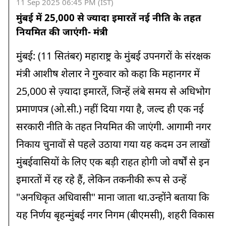
11 Sep 2025 06:45 PM (IST)
कटर मशीन जब्त
मुंबई में 25,000 से ज्यादा इमारतें नई नीति के तहत
नियमित की जाएंगी- मंत्री
09:30 AM
बीएचयू में मॉरीशस के छात्रों ने अपने प्रधानमंत्री का किया खास स्वागत
मुंबई: (11 सितंबर) महाराष्ट्र के मुंबई उपनगरों के संरक्षक
09:15 AM
मंत्री आशीष शेलार ने गुरुवार को कहा कि महानगर में
बनासकांठा में भारी बारिश से तबाही, सैकड़ों पशु मरे और खेतों की फसल
25,000 से ज़्यादा इमारतें, जिन्हें लंबे समय से अधिभोग
बर्बाद
प्रमाणपत्र (ओ.सी.) नहीं दिया गया है, जल्द ही एक नई
09:00 AM
सरकारी नीति के तहत नियमित की जाएंगी. आगामी नगर
मध्य प्रदेश के सतना पहुंचे केंद्रीय कृषि मंत्री शिवराज सिंह चौहान, किसानों
से होगी मुलाकात
निकाय चुनावों से पहले उठाया गया यह कदम उन लाखों
मुंबईवासियों के लिए एक बड़ी राहत होगी जो वर्षों से इन
08:45 AM
वाराणसी में आज पीएम मोदी से मिलेंगे मॉरीशस के प्रधानमंत्री, विकास
इमारतों में रह रहे हैं, लेकिन तकनीकी रूप से उन्हें
साझेदारी और क्षमता निर्माण पर होगी चर्चा
"अनधिकृत अधिवासी" माना जाता था.उन्होंने बताया कि
08:15 AM
यह निर्णय बृहन्मुंबई नगर निगम (बीएमसी), शहरी विकास
उत्तराखंड में कभी धूप तो कभी बारिश, नैनीताल-पिथौरागढ़ में अलर्ट