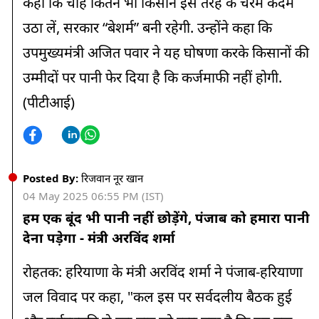
कहा कि चाहे कितने भी किसान इस तरह के चरम कदम
आज 5453 केंद्रों NEET 2025 परीक्षा, NTA ने अफवाहों से सावधान
रहने को कहा
उठा लें, सरकार “बेशर्म” बनी रहेगी. उन्होंने कहा कि
उपमुख्यमंत्री अजित पवार ने यह घोषणा करके किसानों की
08:50 AM
एक साथ चुनाव से विकास कार्यों को पंख लगेंगे, जनता संविधान में
उम्मीदों पर पानी फेर दिया है कि कर्जमाफी नहीं होगी.
संशोधन मांग रही – कृषि मंत्री
(पीटीआई)
08:23 AM
किसानों को 10 फीसदी राशि पर सौर पम्प देगी सरकार- सीएम मोहन
यादव
Posted By:
रिजवान नूर खान
07:53 AM
04 May 2025 06:55 PM (IST)
लोग कह रहे संविधान में संशोधन करके लोकसभा-राज्यसभा चुनाव एक
हम एक बूंद भी पानी नहीं छोड़ेंगे, पंजाब को हमारा पानी
साथ कराओ – कृषि मंत्री
देना पड़ेगा - मंत्री अरविंद शर्मा
07:49 AM
खेती उत्पादों का निर्यात 3 गुना करने की तैयारी, जेवर एयरपोर्ट बन रहा
रोहतक: हरियाणा के मंत्री अरविंद शर्मा ने पंजाब-हरियाणा
एक्सपोर्ट हब
जल विवाद पर कहा, "कल इस पर सर्वदलीय बैठक हुई