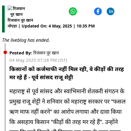
12:37 PM
कृषि मंत्री ने जीनोम एडिटेड धान किस्मों को लॉन्च किया
रिजवान नूर खान
नोएडा | Updated On: 4 May, 2025 | 10:35 PM
12:27 PM
यूपी में दूध उत्पादन बढ़ाने और किसानों को अधिक लाभ देने के निर्देश
The liveblog has ended.
Posted By:
रिजवान नूर खान
11:36 AM
04 May 2025 07:28 PM (IST)
लागत नहीं निकलने से किसान कर्ज में डूब रहे, सरकार सुन भी नहीं रही-
जगन मोहन रेड्डी
किसानों को कर्जमाफी नहीं मिल रही, वे कीड़ों की तरह
मर रहे हैं - पूर्व सांसद राजू शेट्टी
10:56 AM
आंध्र प्रदेश के विजयवाड़ा में सुबह से तेज बारिश, लोगों को गर्मी से मिली
महाराष्ट्र से पूर्व सांसद और स्वाभिमानी शेतकरी संगठन के
राहत
प्रमुख राजू शेट्टी ने शनिवार को महाराष्ट्र सरकार पर “फसल
09:26 AM
ऋण माफ नहीं करने” का आरोप लगाया और दावा किया
पगड़ी किसान की शान है, अपमान नहीं होने देंगे- लखविंदर औलख
कि असहाय किसान “कीड़ों की तरह मर रहे हैं”. उन्होंने
09:14 AM