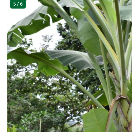
5
/ 6