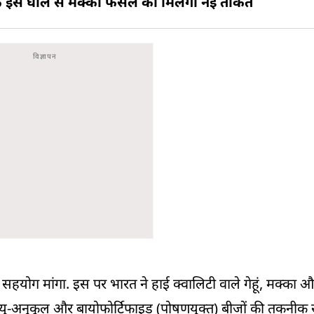
े इस घोल से मक्का फसल को मिलेगी नई ताकत
 सहयोग मांगा. इस पर भारत ने हाई क्वालिटी वाले गेहूं, मक्का
ु-अनुकूल और बायोफोर्टिफाइड (पोषणयुक्त) बीजों की तकनीक 