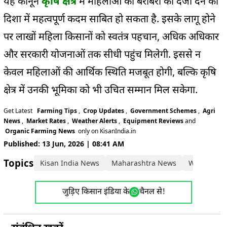
यह कानून
कृषि क्षेत्र
में महिलाओं को बराबरी का दर्जा देने की
दिशा में महत्वपूर्ण कदम साबित हो सकता है. इसके लागू होने
पर लाखों महिला किसानों को स्वतंत्र पहचान, अधिक अधिकार
और सरकारी योजनाओं तक सीधी पहुंच मिलेगी. इससे न
केवल महिलाओं की आर्थिक स्थिति मजबूत होगी, बल्कि कृषि
क्षेत्र में उनकी भूमिका को भी उचित सम्मान मिल सकेगा.
Get Latest
Farming Tips
,
Crop Updates
,
Government Schemes
,
Agri
News
,
Market Rates
,
Weather Alerts
,
Equipment Reviews
and
Organic Farming News
only on KisanIndia.in
Published: 13 Jun, 2026 | 08:41 AM
Topics:
Kisan India News
Maharashtra News
Women Fa
जुड़िए किसान इंडिया के
चैनल से!