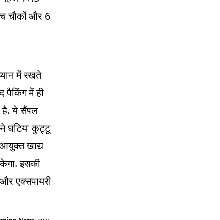
6
ं पांच चौकों और
यान में रखते
 पैकिंग में ही
.
है
ये सैंपल
ने घटिया कुट्टू
 आयुक्त खाद्य
.
सकेगा
इसकी
ग और एक्सपायरी
arming News
only