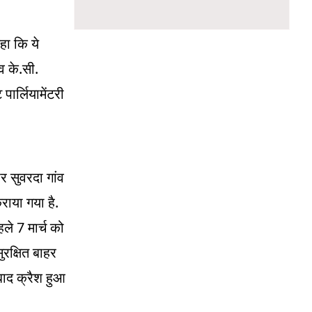
हा कि ये
.
.
व के
सी
 पार्लियामेंटरी
 सुवरदा गांव
.
राया गया है
7
हले
मार्च को
ुरक्षित बाहर
 बाद क्रैश हुआ