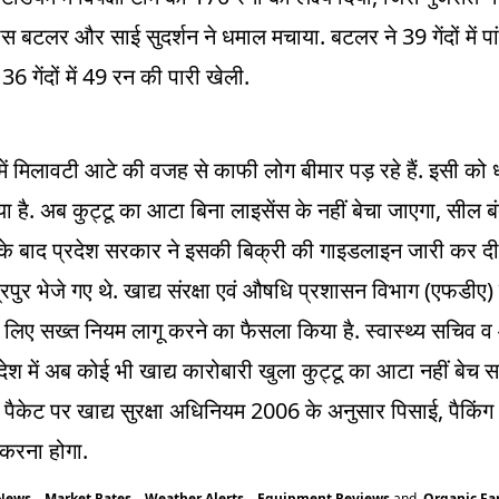
.
39
स बटलर और साई सुदर्शन ने धमाल मचाया
बटलर ने
गेंदों मे
36
49
.
े
गेंदों में
रन की पारी खेली
.
में मिलावटी आटे की वजह से काफी लोग बीमार पड़ रहे हैं
इसी को ध्
.
,
ा है
अब कुट्टू का आटा बिना लाइसेंस के नहीं बेचा जाएगा
सील बंद
े के बाद प्रदेश सरकार ने इसकी बिक्री की गाइडलाइन जारी कर दी 
.
(
)
पुर भेजे गए थे
खाद्य संरक्षा एवं औषधि प्रशासन विभाग
एफडीए
.
े लिए सख्त नियम लागू करने का फैसला किया है
स्वास्थ्य सचिव व
ेश में अब कोई भी खाद्य कारोबारी खुला कुट्टू का आटा नहीं बेच 
2006
,
। पैकेट पर खाद्य सुरक्षा अधिनियम
के अनुसार पिसाई
पैकिं
.
 करना होगा
 News
,
Market Rates
,
Weather Alerts
,
Equipment Reviews
and
Organic F