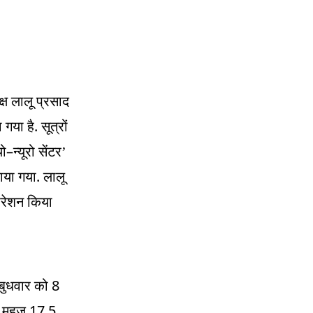
क्ष लालू प्रसाद
.
 गया है
सूत्रों
–
यो
न्यूरो सेंटर’
.
लाया गया
लालू
रेशन किया
8
 बुधवार को
17.5
ने महज