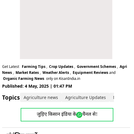
Get Latest
Farming Tips
,
Crop Updates
,
Government Schemes
,
Agri
News
,
Market Rates
,
Weather Alerts
,
Equipment Reviews
and
Organic Farming News
only on KisanIndia.in
Published: 4 May, 2025 | 01:47 PM
Topics:
Agriculture news
Agriculture Updates
Maharash
जुड़िए किसान इंडिया के
चैनल से!