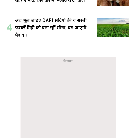
घबराएं नहीं, बस चारे में मिलाएं ये दो चीजें
अब भूल जाइए DAP! सर्दियों की ये सस्ती
4
फसलें मिट्टी को बना रहीं सोना, बढ़ जाएगी
पैदावार