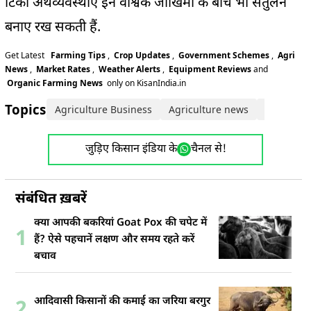
टिकी अर्थव्यवस्थाएं इन वैश्विक जोखिमों के बीच भी संतुलन
बनाए रख सकती हैं.
Get Latest
Farming Tips
,
Crop Updates
,
Government Schemes
,
Agri
News
,
Market Rates
,
Weather Alerts
,
Equipment Reviews
and
Organic Farming News
only on KisanIndia.in
Topics:
Agriculture Business
Agriculture news
business
जुड़िए किसान इंडिया के
चैनल से!
संबंधित ख़बरें
क्या आपकी बकरियां Goat Pox की चपेट में
1
हैं? ऐसे पहचानें लक्षण और समय रहते करें
बचाव
आदिवासी किसानों की कमाई का जरिया बरगुर
2