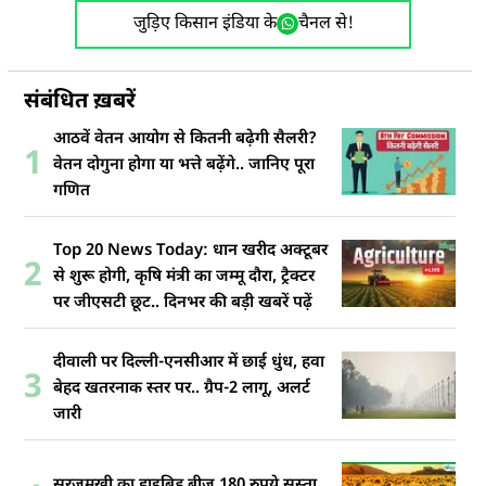
जुड़िए किसान इंडिया के
चैनल से!
संबंधित ख़बरें
आठवें वेतन आयोग से कितनी बढ़ेगी सैलरी?
1
वेतन दोगुना होगा या भत्ते बढ़ेंगे.. जानिए पूरा
गणित
Top 20 News Today: धान खरीद अक्टूबर
2
से शुरू होगी, कृषि मंत्री का जम्मू दौरा, ट्रैक्टर
पर जीएसटी छूट.. दिनभर की बड़ी खबरें पढ़ें
दीवाली पर दिल्ली-एनसीआर में छाई धुंध, हवा
3
बेहद खतरनाक स्तर पर.. ग्रैप-2 लागू, अलर्ट
जारी
सूरजमुखी का हाइब्रिड बीज 180 रुपये सस्ता