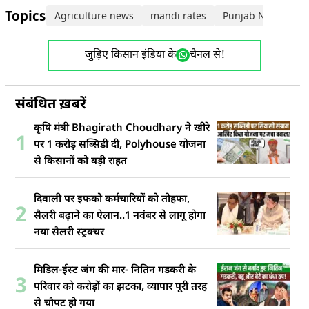
Topics:
Agriculture news
mandi rates
Punjab News
t
जुड़िए किसान इंडिया के
चैनल से!
संबंधित ख़बरें
कृषि मंत्री Bhagirath Choudhary ने खीरे
1
पर 1 करोड़ सब्सिडी दी, Polyhouse योजना
से किसानों को बड़ी राहत
दिवाली पर इफको कर्मचारियों को तोहफा,
2
सैलरी बढ़ाने का ऐलान..1 नवंबर से लागू होगा
नया सैलरी स्ट्रक्चर
मिडिल-ईस्ट जंग की मार- नितिन गडकरी के
3
परिवार को करोड़ों का झटका, व्यापार पूरी तरह
से चौपट हो गया