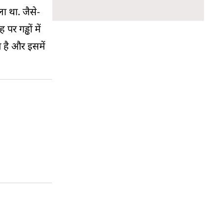
ा था. जैसे-
र गड्ढों में
आ है और इसमें