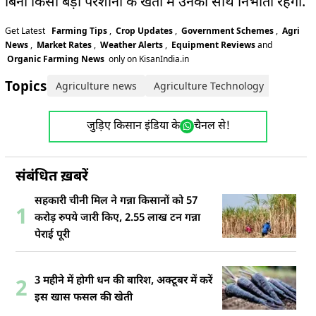
बिना किसी बड़ी परेशानी के खेतों में उनका साथ निभाता रहेगा.
Get Latest
Farming Tips
,
Crop Updates
,
Government Schemes
,
Agri
News
,
Market Rates
,
Weather Alerts
,
Equipment Reviews
and
Organic Farming News
only on KisanIndia.in
Topics:
Agriculture news
Agriculture Technology
tractor
जुड़िए किसान इंडिया के
चैनल से!
संबंधित ख़बरें
सहकारी चीनी मिल ने गन्ना किसानों को 57
1
करोड़ रुपये जारी किए, 2.55 लाख टन गन्ना
पेराई पूरी
3 महीने में होगी धन की बारिश, अक्टूबर में करें
2
इस खास फसल की खेती