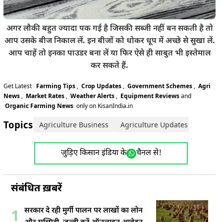
अगर लौकी बहुत ज्यादा पक गई है जिसकी सब्जी नहीं बन सकती है तो
आप उसके बीज निकाल लें. इन बीजों को धोकर धूप में अच्छे से सुखा लें.
आप चाहें तो इनका पाउडर बना लें या फिर ऐसे ही साबुत भी इस्तेमाल
कर सकते हैं.
Get Latest
Farming Tips
,
Crop Updates
,
Government Schemes
,
Agri
News
,
Market Rates
,
Weather Alerts
,
Equipment Reviews
and
Organic Farming News
only on KisanIndia.in
Topics:
Agriculture Business
Agriculture Updates
farmin
जुड़िए किसान इंडिया के
चैनल से!
संबंधित ख़बरें
सरकार दे रही मुर्गी पालन पर लाखों का लोन
1