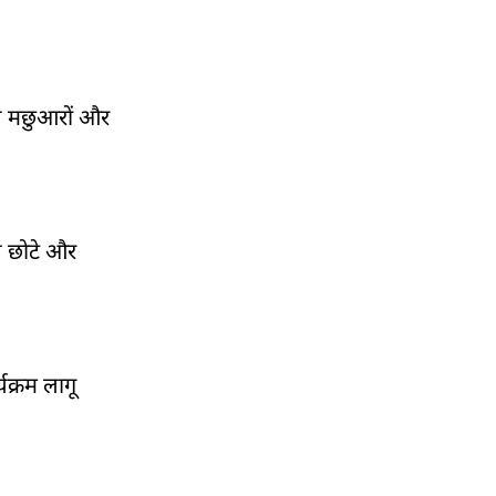
 से मछुआरों और
े छोटे और
यक्रम लागू