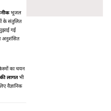
कनीक
भूजल
ं के संतुलित
 सुझाई गई
न अनुशंसित
किस्मों का चयन
 की लागत
भी
लिए वैज्ञानिक