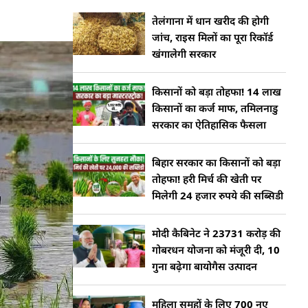
तेलंगाना में धान खरीद की होगी
जांच, राइस मिलों का पूरा रिकॉर्ड
खंगालेगी सरकार
किसानों को बड़ा तोहफा! 14 लाख
किसानों का कर्ज माफ, तमिलनाडु
सरकार का ऐतिहासिक फैसला
बिहार सरकार का किसानों को बड़ा
तोहफा! हरी मिर्च की खेती पर
मिलेगी 24 हजार रुपये की सब्सिडी
मोदी कैबिनेट ने 23731 करोड़ की
गोबरधन योजना को मंजूरी दी, 10
गुना बढ़ेगा बायोगैस उत्पादन
महिला समूहों के लिए 700 नए