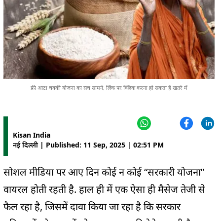
फ्री आटा चक्की योजना का सच सामने, लिंक पर क्लिक करना हो सकता है खतरे में
Kisan India
नई दिल्ली | Published: 11 Sep, 2025 | 02:51 PM
सोशल
मीडिया
पर
आए
दिन
कोई
न
कोई
“
सरकारी
योजना
”
वायरल
होती
रहती
है
.
हाल
ही
में
एक
ऐसा
ही
मैसेज
तेजी
से
फैल रहा है, जिसमें दावा किया जा रहा है कि सरकार