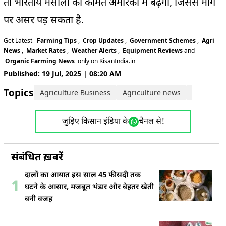
तो भारतीय मसालों की कीमतें अमेरिका में बढ़ेंगी, जिससे मांग
पर असर पड़ सकता है.
Get Latest
Farming Tips
,
Crop Updates
,
Government Schemes
,
Agri
News
,
Market Rates
,
Weather Alerts
,
Equipment Reviews
and
Organic Farming News
only on KisanIndia.in
Published: 19 Jul, 2025 | 08:20 AM
Topics:
Agriculture Business
Agriculture news
business
जुड़िए किसान इंडिया के
चैनल से!
संबंधित ख़बरें
दालों का आयात इस साल 45 फीसदी तक
1
घटने के आसार, मजबूत भंडार और बेहतर खेती
बनी वजह